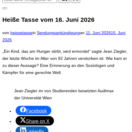
nach:
Seitenleiste
&
Heiße Tasse vom 16. Juni 2026
Navigation
umschalten
Veröffentlicht
von
heissetasse
in
Sendungsankündigung
an
11. Juni 2026
15. Juni
am
2026
„Ein Kind, das am Hunger stirbt, wird ermordet“ sagte Jean Ziegler,
der letzte Woche im Alter von 92 Jahren verstorben ist. Wie kam er
zu dieser Aussage? Eine Erinnerung an den Soziologen und
Kämpfer für eine gerechte Welt.
Jean Ziegler im von Studierenden besetzten Audimax
der Universität Wien
Facebook
Share on X
LinkedIn