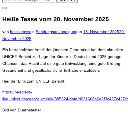
nach:
Seitenleiste
&
Heiße Tasse vom 20. November 2025
Navigation
umschalten
Veröffentlicht
von
heissetasse
in
Sendungsankündigung
an
18. November 2025
20.
am
November 2025
Ein beträchtlicher Anteil der jüngsten Generation hat dem aktuellen
UNICEF-Bericht zur Lage der Kinder in Deutschland 2025 geringe
Chancen, das Recht auf eine gute Entwicklung, eine gute Bildung,
Gesundheit und gesellschaftliche Teilhabe einzulösen.
Hier der LInk zum UNICEF Bericht:
https://headless-
live.unicef.de/caas/v1/media/385624/data/d621666e6a2f3c427c427c
Bild von Duernsteiner