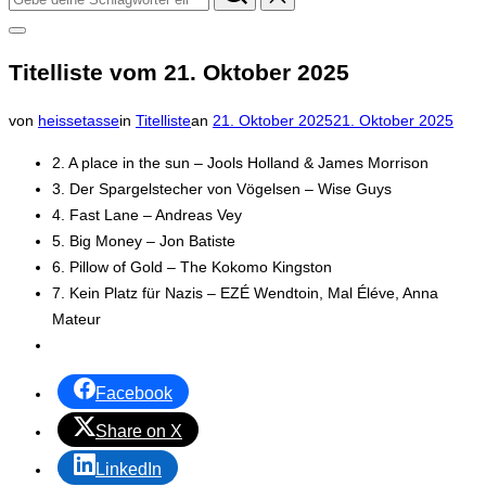
nach:
Seitenleiste
&
Titelliste vom 21. Oktober 2025
Navigation
umschalten
Veröffentlicht
von
heissetasse
in
Titelliste
an
21. Oktober 2025
21. Oktober 2025
am
2. A place in the sun – Jools Holland & James Morrison
3. Der Spargelstecher von Vögelsen – Wise Guys
4. Fast Lane – Andreas Vey
5. Big Money – Jon Batiste
6. Pillow of Gold – The Kokomo Kingston
7. Kein Platz für Nazis – EZÉ Wendtoin, Mal Éléve, Anna
Mateur
Facebook
Share on X
LinkedIn