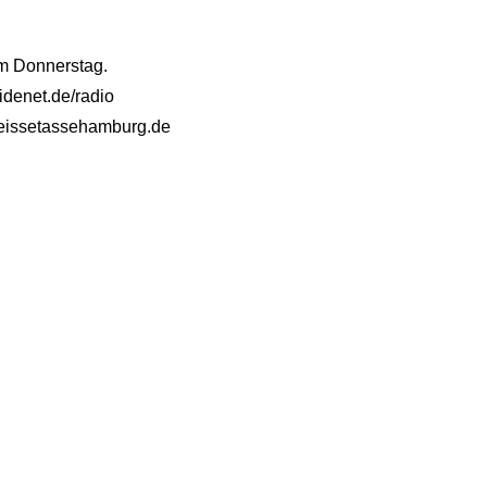
am Donnerstag.
idenet.de/radio
@heissetassehamburg.de