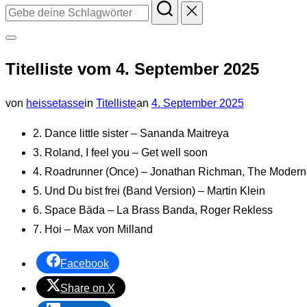
Suchen
nach:
Seitenleiste
Titelliste vom 4. September 2025
&
Navigation
Veröffentlicht
von
heissetasse
in
Titelliste
an
4. September 2025
umschalten
am
2. Dance little sister – Sananda Maitreya
3. Roland, I feel you – Get well soon
4. Roadrunner (Once) – Jonathan Richman, The Modern
5. Und Du bist frei (Band Version) – Martin Klein
6. Space Bäda – La Brass Banda, Roger Rekless
7. Hoi – Max von Milland
Facebook
Share on X