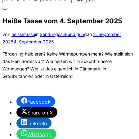
nach:
Seitenleiste
&
Heiße Tasse vom 4. September 2025
Navigation
umschalten
Veröffentlicht
von
heissetasse
in
Sendungsankündigung
an
2. September
am
2025
4. September 2025
Förderung halbieren? Keine Wärmepumpen mehr? Wie stellt sich
das Herr Söder vor? Wie heizen wir in Zukunft unsere
Wohnungen? Wie ist das eigentlich in Dänemark, in
Großbritannien oder in Österreich?
Facebook
Share on X
LinkedIn
WhatsApp