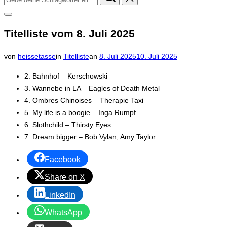
nach:
Seitenleiste
&
Titelliste vom 8. Juli 2025
Navigation
umschalten
Veröffentlicht
von
heissetasse
in
Titelliste
an
8. Juli 2025
10. Juli 2025
am
2. Bahnhof – Kerschowski
3. Wannebe in LA – Eagles of Death Metal
4. Ombres Chinoises – Therapie Taxi
5. My life is a boogie – Inga Rumpf
6. Slothchild – Thirsty Eyes
7. Dream bigger – Bob Vylan, Amy Taylor
Facebook
Share on X
LinkedIn
WhatsApp