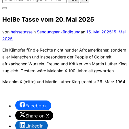
nach:
Seitenleiste
&
Heiße Tasse vom 20. Mai 2025
Navigation
umschalten
Veröffentlicht
von
heissetasse
in
Sendungsankündigung
an
15. Mai 2025
15. Mai
am
2025
Ein Kämpfer für die Rechte nicht nur der Afroamerikaner, sondern
aller Menschen und insbesondere der People of Color mit
afrikanischen Wurzeln. Freund und Kritiker von Martin Luther King
zugleich. Gestern wäre Malcolm X 100 Jahre alt geworden.
Malcolm X (mitte) und Martin Luther King (rechts) 26. März 1964
Facebook
Share on X
LinkedIn