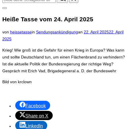
nach:
Seitenleiste
&
Heiße Tasse vom 24. April 2025
Navigation
umschalten
Veröffentlicht
von
heissetasse
in
Sendungsankündigung
an
22. April 2025
22. April
am
2025
Krieg! Wie groß ist die Gefahr für einen Krieg in Europa? Was kann
und sollte Deutschland tun, um einen Flächenbrand zu verhindern?
Ist die aktuelle Politik der Bundesregierung der richtige Weg?
Gespräch mit Erich Vad, Brigadegeneral a. D. der Bundeswehr
Bild von krclown
Facebook
Share on X
LinkedIn