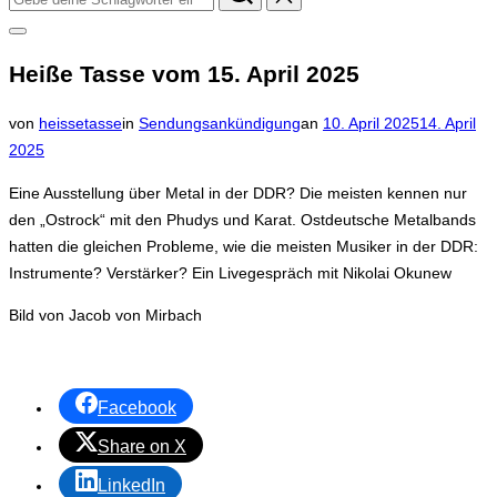
nach:
Seitenleiste
&
Heiße Tasse vom 15. April 2025
Navigation
umschalten
Veröffentlicht
von
heissetasse
in
Sendungsankündigung
an
10. April 2025
14. April
am
2025
Eine Ausstellung über Metal in der DDR? Die meisten kennen nur
den „Ostrock“ mit den Phudys und Karat. Ostdeutsche Metalbands
hatten die gleichen Probleme, wie die meisten Musiker in der DDR:
Instrumente? Verstärker? Ein Livegespräch mit Nikolai Okunew
Bild von Jacob von Mirbach
Facebook
Share on X
LinkedIn