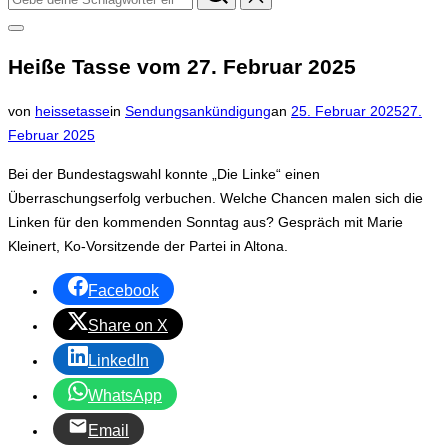
nach:
Seitenleiste
&
Heiße Tasse vom 27. Februar 2025
Navigation
umschalten
Veröffentlicht
von
heissetasse
in
Sendungsankündigung
an
25. Februar 2025
27.
am
Februar 2025
Bei der Bundestagswahl konnte „Die Linke“ einen
Überraschungserfolg verbuchen. Welche Chancen malen sich die
Linken für den kommenden Sonntag aus? Gespräch mit Marie
Kleinert, Ko-Vorsitzende der Partei in Altona.
Facebook
Share on X
LinkedIn
WhatsApp
Email