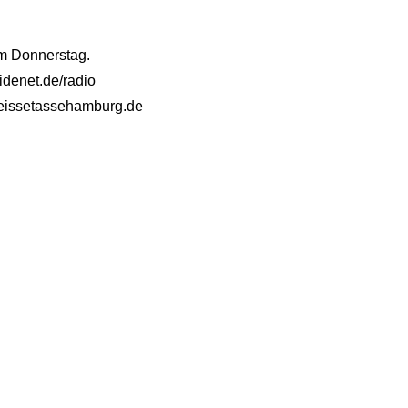
am Donnerstag.
idenet.de/radio
@heissetassehamburg.de