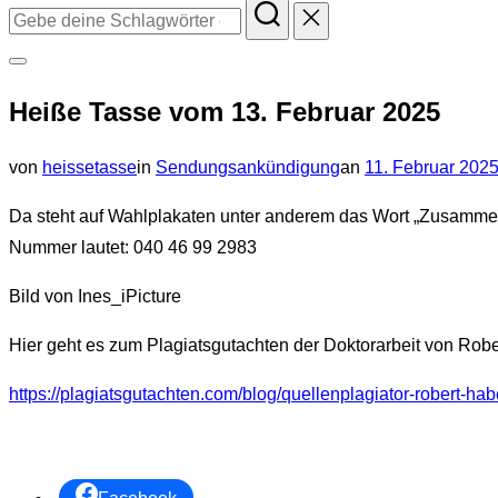
Suchen
nach:
Seitenleiste
Heiße Tasse vom 13. Februar 2025
&
Navigation
Veröffentlicht
von
heissetasse
in
Sendungsankündigung
an
11. Februar 202
umschalten
am
Da steht auf Wahlplakaten unter anderem das Wort „Zusammen
Nummer lautet: 040 46 99 2983
Bild von Ines_iPicture
Hier geht es zum Plagiatsgutachten der Doktorarbeit von Rob
https://plagiatsgutachten.com/blog/quellenplagiator-robert-hab