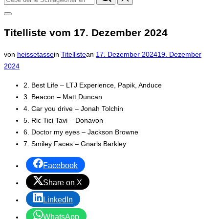
nach:
Seitenleiste
&
Titelliste vom 17. Dezember 2024
Navigation
umschalten
Veröffentlicht
von
heissetasse
in
Titelliste
an
17. Dezember 2024
19. Dezember
am
2024
2. Best Life – LTJ Experience, Papik, Anduce
3. Beacon – Matt Duncan
4. Car you drive – Jonah Tolchin
5. Ric Tici Tavi – Donavon
6. Doctor my eyes – Jackson Browne
7. Smiley Faces – Gnarls Barkley
Facebook
Share on X
LinkedIn
WhatsApp