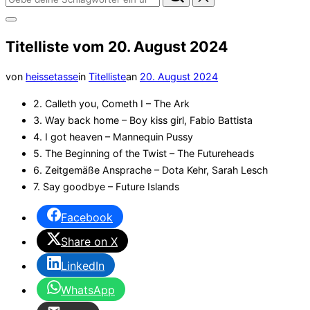
nach:
Seitenleiste
&
Titelliste vom 20. August 2024
Navigation
umschalten
Veröffentlicht
von
heissetasse
in
Titelliste
an
20. August 2024
am
2. Calleth you, Cometh I – The Ark
3. Way back home – Boy kiss girl, Fabio Battista
4. I got heaven – Mannequin Pussy
5. The Beginning of the Twist – The Futureheads
6. Zeitgemäße Ansprache – Dota Kehr, Sarah Lesch
7. Say goodbye – Future Islands
Facebook
Share on X
LinkedIn
WhatsApp