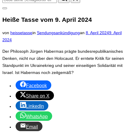
nach:
Seitenleiste
&
Heiße Tasse vom 9. April 2024
Navigation
umschalten
Veröffentlicht
von
heissetasse
in
Sendungsankündigung
an
8. April 2024
9. April
am
2024
Der Philosoph Jürgen Habermas prägte bundesrepublikanisches
Denken, nicht nur über den Holocaust. Er erntete Kritik für seinen
Standpunkt im Ukrainekrieg und seiner einseitigen Solidarität mit
Israel. Ist Habermas noch zeitgemäß?
Facebook
Share on X
LinkedIn
WhatsApp
Email