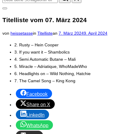
nach:
Seitenleiste
&
Titelliste vom 07. März 2024
Navigation
umschalten
Veröffentlicht
von
heissetasse
in
Titelliste
an
7. März 2024
9. April 2024
am
2. Rusty – Hein Cooper
3. If you want it – Shambolics
4. Semi Automatic Butane – Mali
5. Miracle – Adriatique, WhoMadeWho
6. Headlights on – Wild Nothing, Hatchie
7. The Camel Song – King Kong
Facebook
Share on X
LinkedIn
WhatsApp