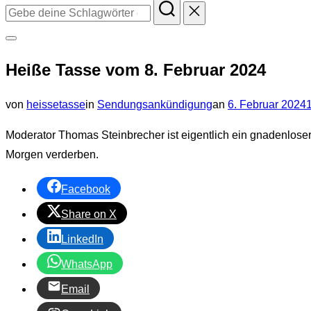
Suchen
nach:
Seitenleiste
Heiße Tasse vom 8. Februar 2024
&
Navigation
Veröffentlicht
von
heissetasse
in
Sendungsankündigung
an
6. Februar 2024
umschalten
am
Moderator Thomas Steinbrecher ist eigentlich ein gnadenloser
Morgen verderben.
Facebook
Share on X
LinkedIn
WhatsApp
Email