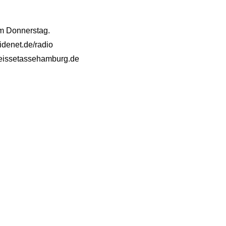
am Donnerstag.
idenet.de/radio
@heissetassehamburg.de