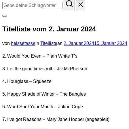
Suchen
nach:
Seitenleiste
Titelliste vom 2. Januar 2024
&
Navigation
Veröffentlicht
von
heissetasse
in
Titelliste
an
2. Januar 2024
15. Januar 2024
umschalten
am
2. Would You Even – Plain White T’s
3. Let the good times roll – JD McPherson
4. Hourglass – Squeeze
5. Happy Shade of Winter – The Bangles
6. Word Shut Your Mouth – Julian Cope
7. I’ve got Reasons – Mary Jane Hooper (angespielt)