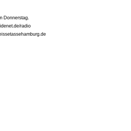
am Donnerstag.
idenet.de/radio
@heissetassehamburg.de