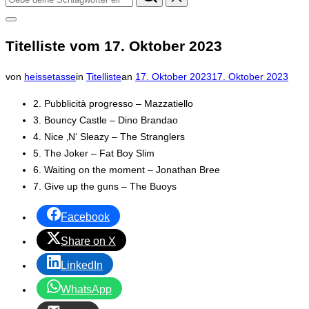
nach:
Seitenleiste
&
Titelliste vom 17. Oktober 2023
Navigation
umschalten
Veröffentlicht
von
heissetasse
in
Titelliste
an
17. Oktober 2023
17. Oktober 2023
am
2. Pubblicità progresso – Mazzatiello
3. Bouncy Castle – Dino Brandao
4. Nice ‚N‘ Sleazy – The Stranglers
5. The Joker – Fat Boy Slim
6. Waiting on the moment – Jonathan Bree
7. Give up the guns – The Buoys
Facebook
Share on X
LinkedIn
WhatsApp