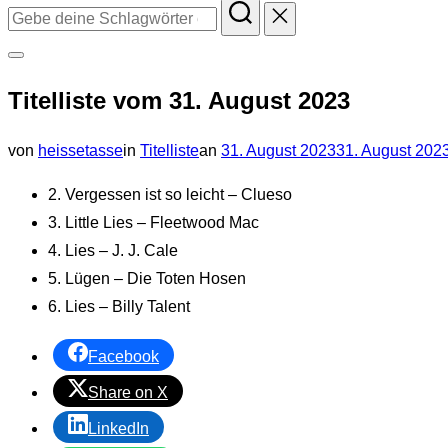
Suchen
nach:
Seitenleiste
Titelliste vom 31. August 2023
&
Navigation
Veröffentlicht
von
heissetasse
in
Titelliste
an
31. August 2023
31. August 202
umschalten
am
2. Vergessen ist so leicht – Clueso
3. Little Lies – Fleetwood Mac
4. Lies – J. J. Cale
5. Lügen – Die Toten Hosen
6. Lies – Billy Talent
Facebook
Share on X
LinkedIn