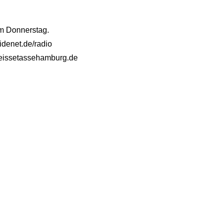
am Donnerstag.
idenet.de/radio
@heissetassehamburg.de