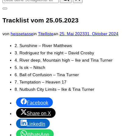
nach:
Seitenleiste
&
Tracklist vom 25.05.2023
Navigation
umschalten
Veröffentlicht
von
heissetasse
in
Titelliste
an
25. Mai 2023
31. Oktober 2024
am
2. Sunshine – River Matthews
3. Rodriguez for the night – David Crosby
4. River deep, Mountain high – Ike and Tina Turner
5. Is ok – Nitsch
6. Ball of Confusion – Tina Turner
7. Temptation – Heaven 17
8. Nutbush City Limits – Ike & Tina Turner
Facebook
Share on X
LinkedIn
WhatsApp