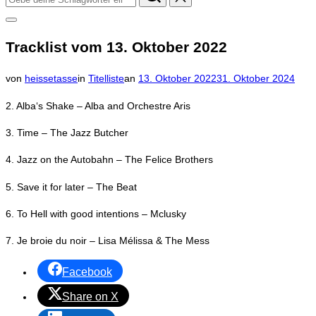
nach:
Seitenleiste
&
Tracklist vom 13. Oktober 2022
Navigation
umschalten
Veröffentlicht
von
heissetasse
in
Titelliste
an
13. Oktober 2022
31. Oktober 2024
am
2. Alba‘s Shake – Alba and Orchestre Aris
3. Time – The Jazz Butcher
4. Jazz on the Autobahn – The Felice Brothers
5. Save it for later – The Beat
6. To Hell with good intentions – Mclusky
7. Je broie du noir – Lisa Mélissa & The Mess
Facebook
Share on X