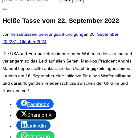
nach:
Seitenleiste
&
Heiße Tasse vom 22. September 2022
Navigation
umschalten
Veröffentlicht
von
heissetasse
in
Sendungsankündigung
an
20. September
am
2022
31. Oktober 2024
Die USA und Europa liefern immer mehr Waffen in die Ukraine und
verlängern so das Leid auf allen Seiten. Mexikos Präsident Andrés
Manuel López stellte anlässlich des Unabhängigkeitstages seines
Landes am 16. September eine Initiative für einen Waffenstillstand
und darauffolgenden Friedensschluss zwischen der Ukraine und
Russland vor!
Facebook
Share on X
LinkedIn
WhatsApp