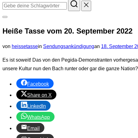
Suchen
nach:
Seitenleiste
Heiße Tasse vom 20. September 2022
&
Navigation
Veröffentlicht
von
heissetasse
in
Sendungsankündigung
an
18. September 2
umschalten
am
Es ist soweit! Das von den Pegida-Demonstranten vorhergesa
unsere Kultur nun den Bach runter oder gar die ganze Nation?
Facebook
Share on X
LinkedIn
WhatsApp
Email