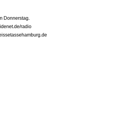
am Donnerstag.
idenet.de/radio
@heissetassehamburg.de