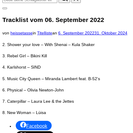
nach:
Seitenleiste
&
Tracklist vom 06. September 2022
Navigation
umschalten
Veröffentlicht
von
heissetasse
in
Titelliste
an
6. September 2022
31. Oktober 2024
am
2. Shower your love – With Shenai – Kula Shaker
3. Rebel Girl – Bikini Kill
4. Karlshorst – SIND
5. Music City Queen – Miranda Lambert feat. B-52‘s
6. Physical – Olivia Newton-John
7. Caterpillar – Laura Lee & the Jettes
8. New Woman – Lùisa
Facebook