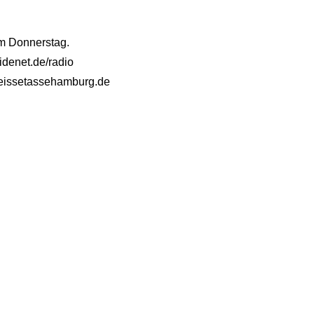
am Donnerstag.
idenet.de/radio
@heissetassehamburg.de