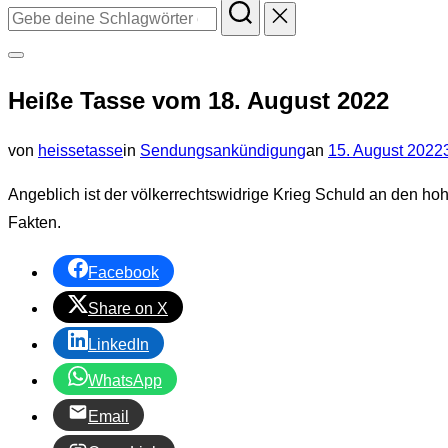
Suchen
nach:
Seitenleiste
Heiße Tasse vom 18. August 2022
&
Navigation
Veröffentlicht
von
heissetasse
in
Sendungsankündigung
an
15. August 2022
umschalten
am
Angeblich ist der völkerrechtswidrige Krieg Schuld an den ho
Fakten.
Facebook
Share on X
LinkedIn
WhatsApp
Email