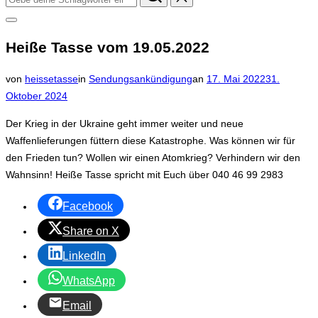
nach:
Seitenleiste
&
Heiße Tasse vom 19.05.2022
Navigation
umschalten
Veröffentlicht
von
heissetasse
in
Sendungsankündigung
an
17. Mai 2022
31.
am
Oktober 2024
Der Krieg in der Ukraine geht immer weiter und neue
Waffenlieferungen füttern diese Katastrophe. Was können wir für
den Frieden tun? Wollen wir einen Atomkrieg? Verhindern wir den
Wahnsinn! Heiße Tasse spricht mit Euch über 040 46 99 2983
Facebook
Share on X
LinkedIn
WhatsApp
Email