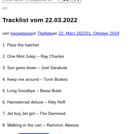
nach:
Seitenleiste
&
Tracklist vom 22.03.2022
Navigation
umschalten
Veröffentlicht
von
heissetasse
in
Titelliste
an
22. März 2022
31. Oktober 2024
am
1. Pass the hatchet
2. One Mint Julep – Ray Charles
3. Sun goes down – Joel Sarakula
4. Keep me around – Turin Brakes
5. Long Goodbye – Basia Bulat
6. Hamsterrad deluxe – Kitty Hoff
7. Jet boy Jet girl – The Dammed
8. Walking in the rain – Rammor, Aleesia