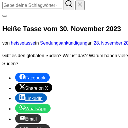
Suchen
nach:
Seitenleiste
Heiße Tasse vom 30. November 2023
&
Navigation
Veröffentlicht
von
heissetasse
in
Sendungsankündigung
an
28. November 2
umschalten
am
Gibt es den globalen Süden? Wer ist das? Warum haben viele
Süden?
Facebook
Share on X
LinkedIn
WhatsApp
Email