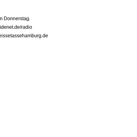
am Donnerstag.
idenet.de/radio
@heissetassehamburg.de