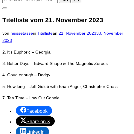
nach:
Seitenleiste
&
Titelliste vom 21. November 2023
Navigation
umschalten
Veröffentlicht
von
heissetasse
in
Titelliste
an
21. November 2023
30. November
am
2023
2. It‘s Euphoric – Georgia
3. Better Days – Edward Shape & The Magnetic Zeroes
4. Goud enough – Dodgy
5. How long – Jeff Golub with Brian Auger, Christopher Cross
7. Tea Time – Low Cut Connie
Facebook
Share on X
LinkedIn