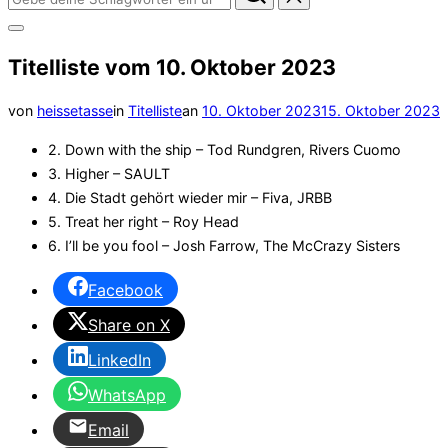
nach:
Seitenleiste
&
Titelliste vom 10. Oktober 2023
Navigation
umschalten
Veröffentlicht
von
heissetasse
in
Titelliste
an
10. Oktober 2023
15. Oktober 2023
am
2. Down with the ship – Tod Rundgren, Rivers Cuomo
3. Higher – SAULT
4. Die Stadt gehört wieder mir – Fiva, JRBB
5. Treat her right – Roy Head
6. I’ll be you fool – Josh Farrow, The McCrazy Sisters
Facebook
Share on X
LinkedIn
WhatsApp
Email