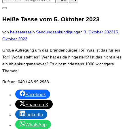
nach:
Seitenleiste
&
Heiße Tasse vom 5. Oktober 2023
Navigation
umschalten
Veröffentlicht
von
heissetasse
in
Sendungsankündigung
an
3. Oktober 2023
15.
am
Oktober 2023
Große Aufregung um das Brandenburger Tor! Was ist das für ein
Tor? Wofür steht es? Wer hat es da hingestellt? Ist das nicht alles
ein Ablenkungsmanöver? Es gibt mindestens 1000 wichtigere
Themen!
Ruft an: 040 / 46 99 2983
Facebook
Share on X
LinkedIn
WhatsApp