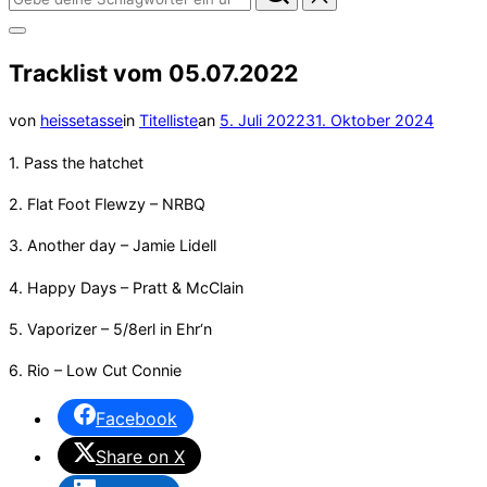
nach:
Seitenleiste
&
Tracklist vom 05.07.2022
Navigation
umschalten
Veröffentlicht
von
heissetasse
in
Titelliste
an
5. Juli 2022
31. Oktober 2024
am
1. Pass the hatchet
2. Flat Foot Flewzy – NRBQ
3. Another day – Jamie Lidell
4. Happy Days – Pratt & McClain
5. Vaporizer – 5/8erl in Ehr‘n
6. Rio – Low Cut Connie
Facebook
Share on X